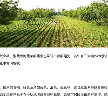
黃金期。消費者對蔬菜的需求也呈現出新的趨勢，其中有三大農作物憑借
產中實現增收。
、健康的食物。綠葉蔬菜如菠菜、油菜、生菜等，富含維生素和膳食纖維
綠葉蔬菜也易于在小型地塊或盆栽中栽培，為城市居民提供新鮮選擇。建