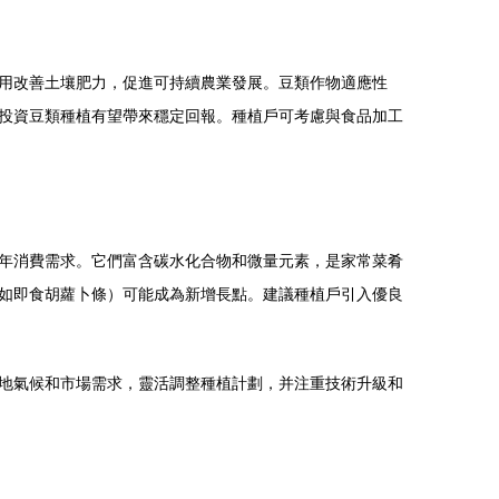
用改善土壤肥力，促進可持續農業發展。豆類作物適應性
投資豆類種植有望帶來穩定回報。種植戶可考慮與食品加工
年消費需求。它們富含碳水化合物和微量元素，是家常菜肴
如即食胡蘿卜條）可能成為新增長點。建議種植戶引入優良
地氣候和市場需求，靈活調整種植計劃，并注重技術升級和