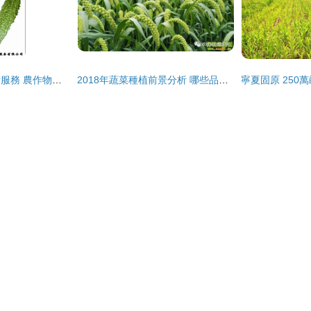
廈門農運來農業技術服務 農作物種子與種苗產品列表——水果種植篇
2018年蔬菜種植前景分析 哪些品種值得關注？