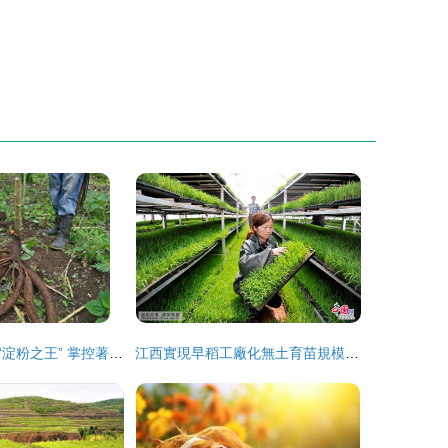
養活半億人口的“淀粉之王” 掌控著全球餐桌的神秘作物
江西實現早稻工廠化無土育苗規模化種植 農業現代化的新藍本