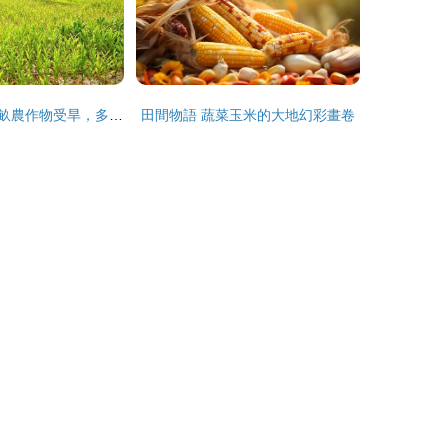
寧夏固原 250萬畝農作物受旱，多措并舉抗旱減損保增收
田間物語 蔬菜玉米的大地幻彩畫卷