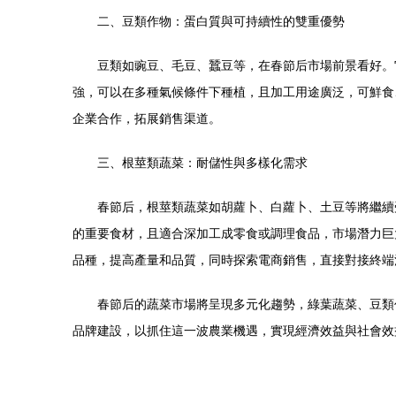
二、豆類作物：蛋白質與可持續性的雙重優勢
豆類如豌豆、毛豆、蠶豆等，在春節后市場前景看好。
強，可以在多種氣候條件下種植，且加工用途廣泛，可鮮食
企業合作，拓展銷售渠道。
三、根莖類蔬菜：耐儲性與多樣化需求
春節后，根莖類蔬菜如胡蘿卜、白蘿卜、土豆等將繼續
的重要食材，且適合深加工成零食或調理食品，市場潛力巨
品種，提高產量和品質，同時探索電商銷售，直接對接終端
春節后的蔬菜市場將呈現多元化趨勢，綠葉蔬菜、豆類
品牌建設，以抓住這一波農業機遇，實現經濟效益與社會效