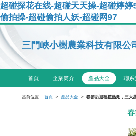
超碰探花在线-超碰天天操-超碰婷婷5
偷拍操-超碰偷拍人妖-超碰网97
三門峽小樹農業科技有限公
首頁
企業簡介
產品大全
聯系
>
>
當前位置：
首頁
產品大全
春節后迎種植熱潮，三大
春