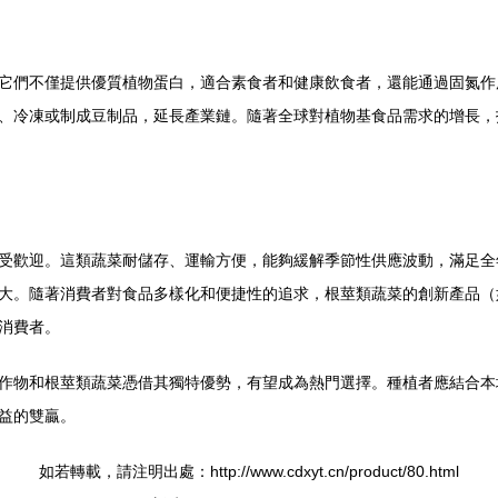
它們不僅提供優質植物蛋白，適合素食者和健康飲食者，還能通過固氮作
、冷凍或制成豆制品，延長產業鏈。隨著全球對植物基食品需求的增長，
受歡迎。這類蔬菜耐儲存、運輸方便，能夠緩解季節性供應波動，滿足全
大。隨著消費者對食品多樣化和便捷性的追求，根莖類蔬菜的創新產品（
消費者。
作物和根莖類蔬菜憑借其獨特優勢，有望成為熱門選擇。種植者應結合本
益的雙贏。
如若轉載，請注明出處：http://www.cdxyt.cn/product/80.html