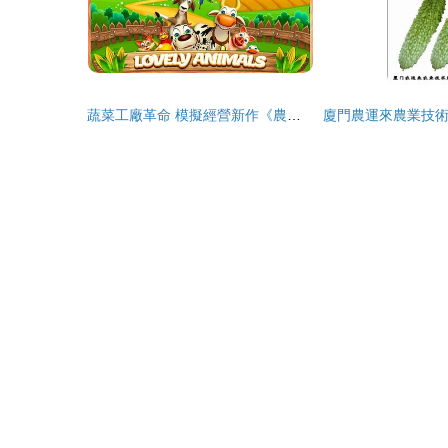
蔬菜工廠革命 模擬經營新作《農倉工廠》將種植與加工合二為一