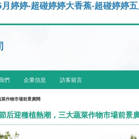
月婷婷-超碰婷婷大香蕉-超碰婷婷五月
司
我們
企業信息
訪客留言
蔬菜作物市場前景廣闊
節后迎種植熱潮，三大蔬菜作物市場前景